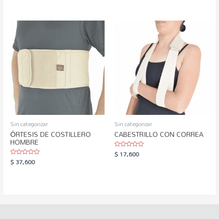
0
of
out
5
of
5
Sin categorizar
Sin categorizar
ÓRTESIS DE COSTILLERO
CABESTRILLO CON CORREA
HOMBRE
$
17,600
Rated
0
$
37,600
Rated
out
0
of
out
5
of
5