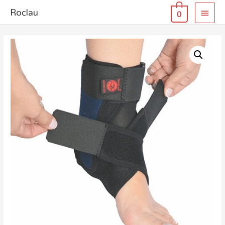
Roclau
0