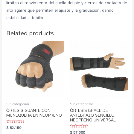
limitan el movimiento del cuello del pie y cierres de contacto de
alto agarre que permiten el ajuste y la graduación, dando
estabilidad al tobillo
Related products
Sin categorizar
Sin categorizar
ÓRTESIS GUANTE CON
ÓRTESIS BRACE DE
MUÑEQUERA EN NEOPRENO
ANTEBRAZO SENCILLO
NEOPRENO UNIVERSAL
$
82,150
Rated
0
$
57,500
Rated
out